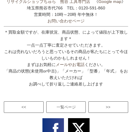
リサイクルショップちゅら 熊谷 工具専門店
《
Google map
》
埼玉県熊谷市代766 TEL：0120-591-860
営業時間：10時～20時 年中無休！
お問い合わせページ
＊買取金額ですが、在庫状況、商品状態、によって値段が上下致し
ます＊
一点一点丁寧に査定させていただきます。
これは売れないだろうと思っているその商品が私たちにとって今ほ
しいものかもしれません！
まずはお気軽に
メールやお電話
ください。
「商品の状態(未使用or中古)」「メーカー」「型番」「年式」 をお
教えいただければ
お調べして折り返しご連絡差し上げます
<<
一覧ページ
>>