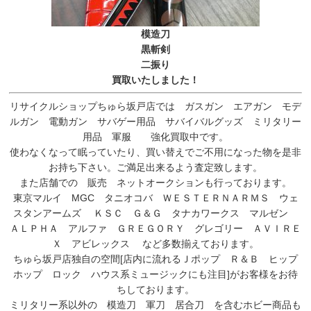
模造刀
黒斬剣
二振り
買取いたしました！
リサイクルショップちゅら坂戸店では ガスガン エアガン モデ
ルガン 電動ガン サバゲー用品 サバイバルグッズ ミリタリー
用品 軍服 強化買取中です。
使わなくなって眠っていたり、買い替えでご不用になった物を是非
お持ち下さい。ご満足出来るよう査定致します。
また店舗での 販売 ネットオークションも行っております。
東京マルイ MGC タニオコバ ＷＥＳＴＥＲＮＡＲＭＳ ウェ
スタンアームズ ＫＳＣ Ｇ＆Ｇ タナカワークス マルゼン
ＡＬＰＨＡ アルファ ＧＲＥＧＯＲＹ グレゴリー ＡＶＩＲＥ
Ｘ アビレックス など多数揃えております。
ちゅら坂戸店独自の空間[店内に流れるＪポップ Ｒ＆Ｂ ヒップ
ホップ ロック ハウス系ミュージックにも注目]がお客様をお待
ちしております。
ミリタリー系以外の 模造刀 軍刀 居合刀 を含むホビー商品も