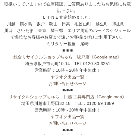
取扱いしていますので在庫確認、ご質問ありましたらお気軽にお電
話下さい。
ＬＩＮＥ査定始めました。
川越 鶴ヶ島 坂戸 狭山 日高 毛呂山町 越生町 鳩山町
川口 さいたま 東京 埼玉県 エリア周辺のハードスケジュール
で多忙なお客様やお店まで遠いお客様はぜひご利用下さい。
ミリタリー担当 尾崎
■-■-■
総合リサイクルショップちゅら 坂戸店
《Google map》
埼玉県坂戸市元町10-14 TEL:0120-80-3251
営業時間：10時～20時 年中無休！
ヤフオク出品一覧
お問い合わせページ
■-■-■
リサイクルショップちゅら 川越 工具専門店
《
Google map
》
埼玉県川越市上野田32-18 TEL：0120-59-1859
営業時間：10時～20時 年中無休！
ヤフオク出品一覧
お問い合わせページ
■-■-■