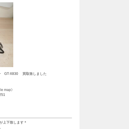
 GT-X830 買取致しました
le map》
251
が上下致します＊
。