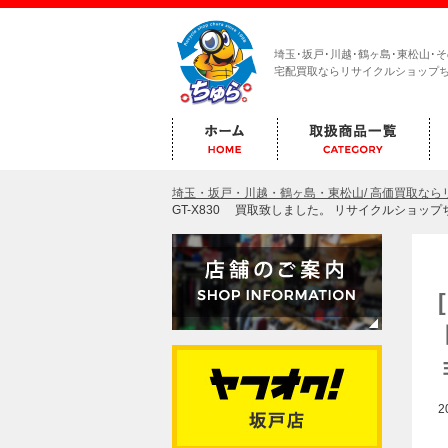
埼玉･坂戸･川越･鶴ヶ島･東松山･
宅配買取ならリサイクルショップ
埼玉・坂戸・川越・鶴ヶ島・東松山/ 高価買取な
GT-X830 買取致しました。 リサイクルショッ
2