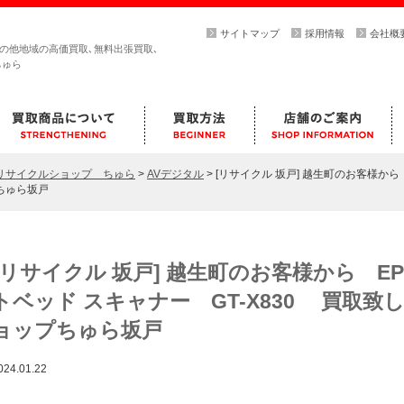
サイトマップ
採用情報
会社概
その他地域の高価買取､無料出張買取､
ちゅら
らリサイクルショップ ちゅら
>
AVデジタル
>
[リサイクル 坂戸] 越生町のお客様か
プちゅら坂戸
[リサイクル 坂戸] 越生町のお客様から E
トベッド スキャナー GT-X830 買取致
ョップちゅら坂戸
024.01.22