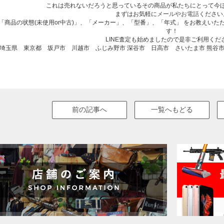
これは売れないだろうと思っているその商品が私たちにとって今
まずはお気軽に
メールやお電話
ください
「商品の状態(未使用or中古)」、「メーカー」、「型番」、「年式」 をお教えい
す！
LINE査定も始めましたので是非ご利用くだ
埼玉県 東京都 坂戸市 川越市 ふじみ野市 深谷市 日高市 さいたま市 熊谷
前の記事へ
一覧へもどる