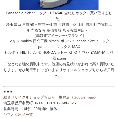
Panasonic パナソニック EZ4540 全ねじカッター買い取りまし
た。
埼玉県 坂戸市 鶴ヶ島市 松山市 川越市 毛呂山町 越生町で電動工
具 売るなら 高価買取 ちゅら坂戸店へ！
［高額査定メーカー･ブランド］
マキタ makita 日立工機 hitachi ボッシュ bosch パナソニック
panasonic マックス MAX
ヒルティ HILTI ホンダ HONDA キトー KITO ヤマハ YAMAHA 泉精
器 izumi
「などなど強化買取中です。他店のお見積りがあれば高く買取いた
します。ぜひ埼玉県にございますリサイクルショップちゅら坂戸店
へ!」
■-■-■
総合リサイクルショップちゅら 坂戸店
《Google map》
埼玉県坂戸市元町10-14 TEL:0120-80-3251
営業時間：10時～20時 年中無休！
ヤフオク出品一覧