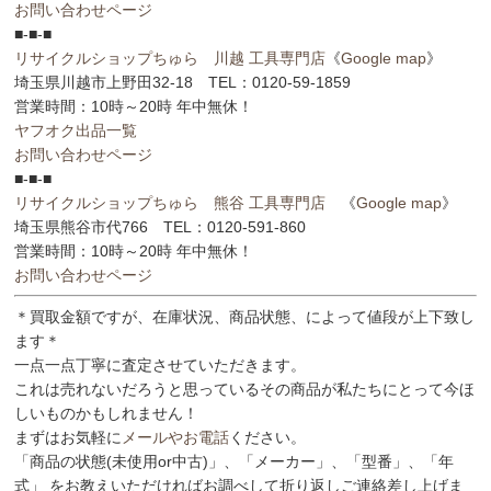
お問い合わせページ
■-■-■
リサイクルショップちゅら 川越 工具専門店
《
Google map
》
埼玉県川越市上野田32-18 TEL：0120-59-1859
営業時間：10時～20時 年中無休！
ヤフオク出品一覧
お問い合わせページ
■-■-■
リサイクルショップちゅら 熊谷 工具専門店
《
Google map
》
埼玉県熊谷市代766 TEL：0120-591-860
営業時間：10時～20時 年中無休！
お問い合わせページ
＊買取金額ですが、在庫状況、商品状態、によって値段が上下致し
ます＊
一点一点丁寧に査定させていただきます。
これは売れないだろうと思っているその商品が私たちにとって今ほ
しいものかもしれません！
まずはお気軽に
メールやお電話
ください。
「商品の状態(未使用or中古)」、「メーカー」、「型番」、「年
式」 をお教えいただければお調べして折り返しご連絡差し上げま