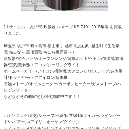
[リサイクル 坂戸市] 炊飯器 シャープ KS-Z101 2015年製 を買取
りました。
埼玉県 坂戸市 鶴ヶ島市 松山市 川越市 毛呂山町 越生町で生活家
電 売るなら 高価買取 ちゅら坂戸店へ！
炊飯器/電子レンジ/オーブンレンジ/電動ポット/ケトル/加湿器/除湿
器/空気清浄機/エアコン/シーリングライト
ホームベーカリー/アイロン/掃除機/ガスコンロ/ガステーブル/体重
計/ドライヤー/ヘアアイロン/扇風機
石油ストーブ/オイルヒーター/カーボンヒーター/ガスストーブ/ハ
ロゲンヒーター
などなどその他家電も強化買取中です！！
パナソニック/東芝/シャープ/三菱/日立/象印/タイガー/ツインバー
ド/ハイアール/アイリスオーヤマ/ダイソン
ティファール/ダイキン/リンナイ/パロマ/VS/デロンギ/フィリップ