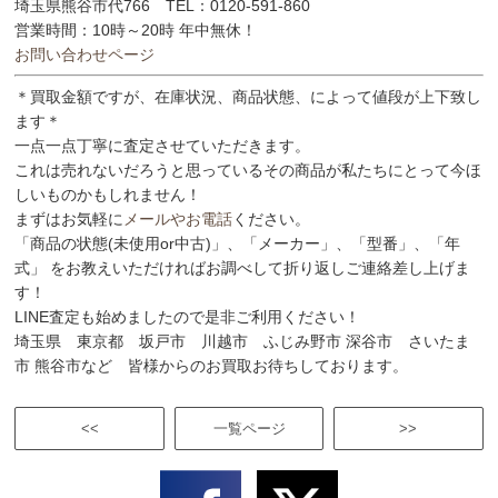
埼玉県熊谷市代766 TEL：0120-591-860
営業時間：10時～20時 年中無休！
お問い合わせページ
＊買取金額ですが、在庫状況、商品状態、によって値段が上下致し
ます＊
一点一点丁寧に査定させていただきます。
これは売れないだろうと思っているその商品が私たちにとって今ほ
しいものかもしれません！
まずはお気軽に
メールやお電話
ください。
「商品の状態(未使用or中古)」、「メーカー」、「型番」、「年
式」 をお教えいただければお調べして折り返しご連絡差し上げま
す！
LINE査定も始めましたので是非ご利用ください！
埼玉県 東京都 坂戸市 川越市 ふじみ野市 深谷市 さいたま
市 熊谷市など 皆様からのお買取お待ちしております。
<<
一覧ページ
>>