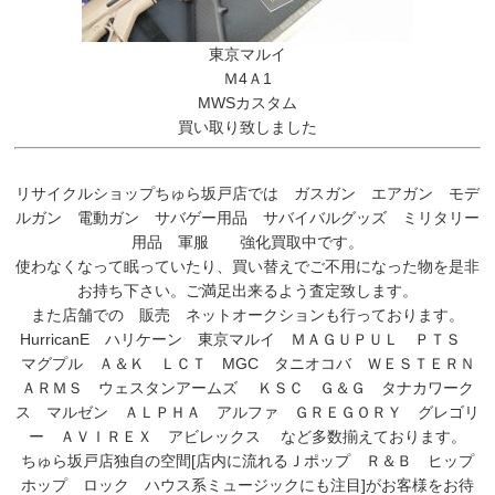
東京マルイ
Ｍ4Ａ1
MWSカスタム
買い取り致しました
リサイクルショップちゅら坂戸店では ガスガン エアガン モデ
ルガン 電動ガン サバゲー用品 サバイバルグッズ ミリタリー
用品 軍服 強化買取中です。
使わなくなって眠っていたり、買い替えでご不用になった物を是非
お持ち下さい。ご満足出来るよう査定致します。
また店舗での 販売 ネットオークションも行っております。
HurricanE ハリケーン 東京マルイ ＭＡＧＵＰＵＬ ＰＴＳ
マグプル Ａ＆Ｋ ＬＣＴ MGC タニオコバ ＷＥＳＴＥＲＮ
ＡＲＭＳ ウェスタンアームズ ＫＳＣ Ｇ＆Ｇ タナカワーク
ス マルゼン ＡＬＰＨＡ アルファ ＧＲＥＧＯＲＹ グレゴリ
ー ＡＶＩＲＥＸ アビレックス など多数揃えております。
ちゅら坂戸店独自の空間[店内に流れるＪポップ Ｒ＆Ｂ ヒップ
ホップ ロック ハウス系ミュージックにも注目]がお客様をお待