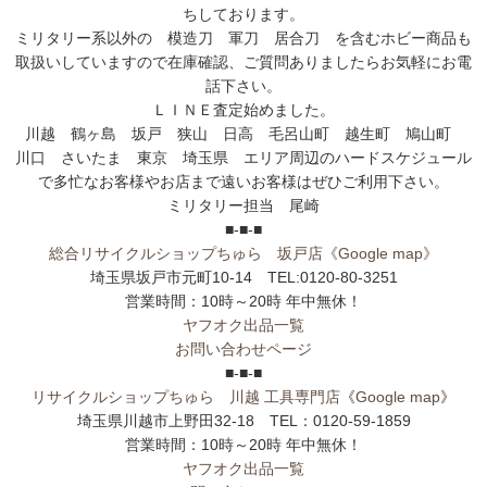
ちしております。
ミリタリー系以外の 模造刀 軍刀 居合刀 を含むホビー商品も
取扱いしていますので在庫確認、ご質問ありましたらお気軽にお電
話下さい。
ＬＩＮＥ査定始めました。
川越 鶴ヶ島 坂戸 狭山 日高 毛呂山町 越生町 鳩山町
川口 さいたま 東京 埼玉県 エリア周辺のハードスケジュール
で多忙なお客様やお店まで遠いお客様はぜひご利用下さい。
ミリタリー担当 尾崎
■-■-■
総合リサイクルショップちゅら 坂戸店
《Google map》
埼玉県坂戸市元町10-14 TEL:0120-80-3251
営業時間：10時～20時 年中無休！
ヤフオク出品一覧
お問い合わせページ
■-■-■
リサイクルショップちゅら 川越 工具専門店
《
Google map
》
埼玉県川越市上野田32-18 TEL：0120-59-1859
営業時間：10時～20時 年中無休！
ヤフオク出品一覧