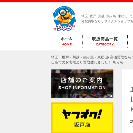
埼玉･坂戸･川越･鶴ヶ島･東松山･
宅配買取ならリサイクルショップ
埼玉・坂戸・川越・鶴ヶ島・東松山/ 高価買取な
日高市のお客様より買取致しました！ ちゅら
2