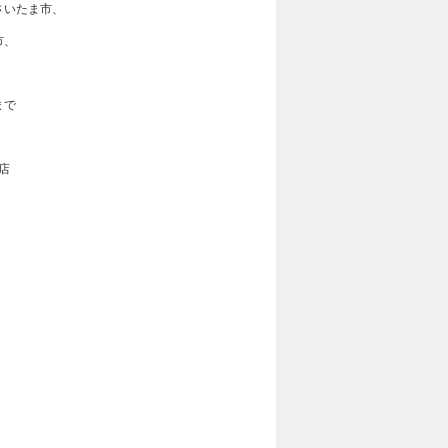
さいたま市、
市、
まで
店