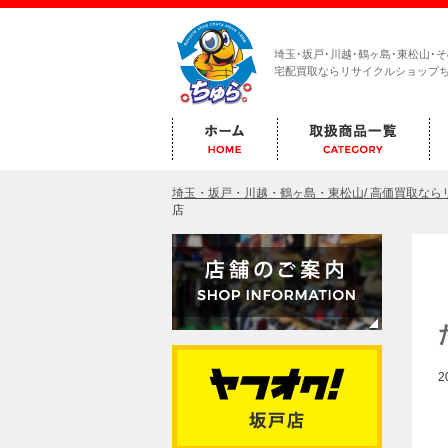
埼玉･坂戸･川越･鶴ヶ島･東松山･
宅配買取ならリサイクルショップ
埼玉・坂戸・川越・鶴ヶ島・東松山/ 高価買取な
店
2