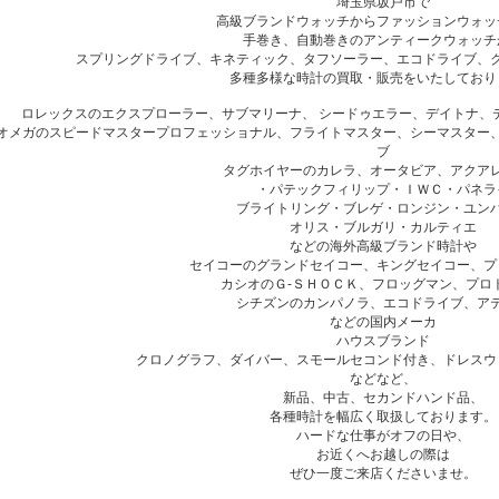
埼玉県坂戸市で
高級ブランドウォッチからファッションウォッ
手巻き、自動巻きのアンティークウォッチ
スプリングドライブ、キネティック、タフソーラー、エコドライブ、
多種多様な時計の買取・販売をいたしており
ロレックスのエクスプローラー、サブマリーナ、 シードゥエラー、デイトナ、
オメガのスピードマスタープロフェッショナル、フライトマスター、シーマスター
ブ
タグホイヤーのカレラ、オータビア、アクア
・パテックフィリップ・ＩＷＣ・パネラ
ブライトリング・ブレゲ・ロンジン・ユン
オリス・ブルガリ・カルティエ
などの海外高級ブランド時計や
セイコーのグランドセイコー、キングセイコー、プ
カシオのＧ-ＳＨＯＣＫ、フロッグマン、プロ
シチズンのカンパノラ、エコドライブ、ア
などの国内メーカ
ハウスブランド
クロノグラフ、ダイバー、スモールセコンド付き、ドレスウ
などなど、
新品、中古、セカンドハンド品、
各種時計を幅広く取扱しております。
ハードな仕事がオフの日や、
お近くへお越しの際は
ぜひ一度ご来店くださいませ。