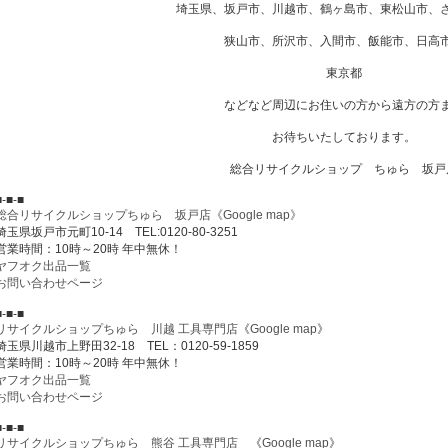
埼玉県、坂戸市、川越市、鶴ヶ島市、東松山市、
狭山市、所沢市、入間市、飯能市、日高
東京都
などなど周辺にお住いの方から遠方の方
お待ちいたしております。
総合リサイクルショップ ちゅら 坂戸
■-■-■
総合リサイクルショップちゅら 坂戸店
《Google map》
埼玉県坂戸市元町10-14 TEL:0120-80-3251
営業時間：10時～20時 年中無休！
ヤフオク出品一覧
お問い合わせページ
■-■-■
リサイクルショップちゅら 川越 工具専門店
《
Google map
》
埼玉県川越市上野田32-18 TEL：0120-59-1859
営業時間：10時～20時 年中無休！
ヤフオク出品一覧
お問い合わせページ
■-■-■
リサイクルショップちゅら 熊谷 工具専門店
《
Google map
》