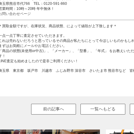
埼玉県熊谷市代766 TEL：0120-591-860
営業時間：10時～20時 年中無休！
お問い合わせページ
＊買取金額ですが、在庫状況、商品状態、によって値段が上下致します＊
一点一点丁寧に査定させていただきます。
これは売れないだろうと思っているその商品が私たちにとって今ほしいものかもし
まずはお気軽に
メールやお電話
ください。
「商品の状態(未使用or中古)」、「メーカー」、「型番」、「年式」 をお教えい
す！
LINE査定も始めましたので是非ご利用ください！
埼玉県 東京都 坂戸市 川越市 ふじみ野市 深谷市 さいたま市 熊谷市など 
前の記事へ
一覧へもどる