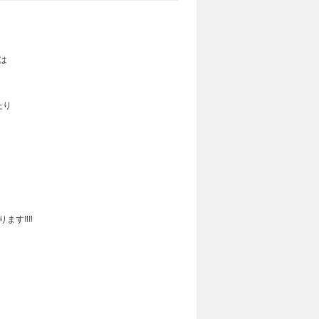
は
たり
ます‼‼