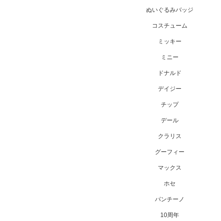
ぬいぐるみバッジ
コスチューム
ミッキー
ミニー
ドナルド
デイジー
チップ
デール
クラリス
グーフィー
マックス
ホセ
パンチーノ
10周年