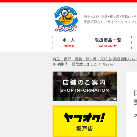
埼玉･坂戸･川越･鶴ヶ島･東松山･
宅配買取ならリサイクルショップ
埼玉・坂戸・川越・鶴ヶ島・東松山/ 高価買取な
ル 初期子 買取致しました！ ちゅら
2