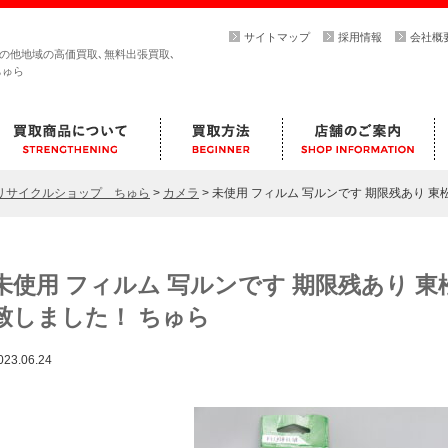
サイトマップ
採用情報
会社概
その他地域の高価買取､無料出張買取､
ちゅら
らリサイクルショップ ちゅら
>
カメラ
>
未使用 フィルム 写ルンです 期限残あり 
未使用 フィルム 写ルンです 期限残あり 
致しました！ ちゅら
023.06.24