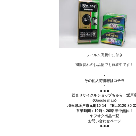
フィルム高騰中に付き
期限切れのお品物でも買取中です！
・
その他入荷情報はコチラ
・
■-■-■
総合リサイクルショップちゅら 坂戸
《Google map》
埼玉県坂戸市元町10-14 TEL:0120-80-3
営業時間：10時～20時 年中無休！
ヤフオク出品一覧
お問い合わせページ
■-■-■