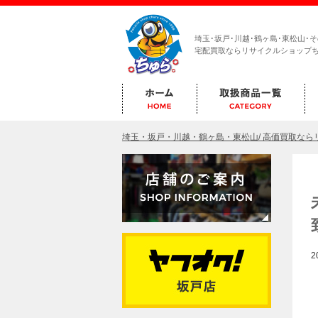
埼玉･坂戸･川越･鶴ヶ島･東松山･
宅配買取ならリサイクルショップ
埼玉・坂戸・川越・鶴ヶ島・東松山/ 高価買取な
2