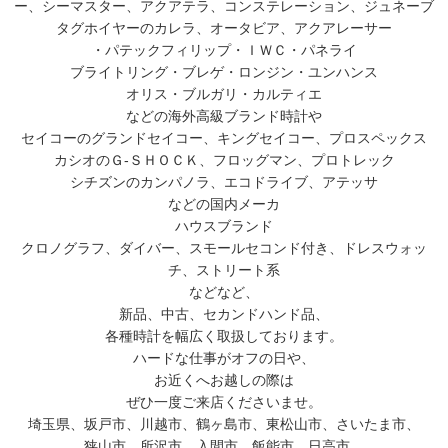
ー、シーマスター、アクアテラ、コンステレーション、ジュネーブ
タグホイヤーのカレラ、オータビア、アクアレーサー
・パテックフィリップ・ＩＷＣ・パネライ
ブライトリング・ブレゲ・ロンジン・ユンハンス
オリス・ブルガリ・カルティエ
などの海外高級ブランド時計や
セイコーのグランドセイコー、キングセイコー、プロスペックス
カシオのＧ-ＳＨＯＣＫ、フロッグマン、プロトレック
シチズンのカンパノラ、エコドライブ、アテッサ
などの国内メーカ
ハウスブランド
クロノグラフ、ダイバー、スモールセコンド付き、ドレスウォッ
チ、ストリート系
などなど、
新品、中古、セカンドハンド品、
各種時計を幅広く取扱しております。
ハードな仕事がオフの日や、
お近くへお越しの際は
ぜひ一度ご来店くださいませ。
埼玉県、坂戸市、川越市、鶴ヶ島市、東松山市、さいたま市、
狭山市、所沢市、入間市、飯能市、日高市、