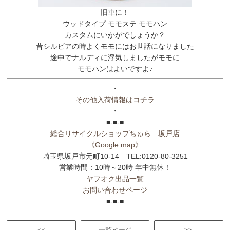
旧車に！
ウッドタイプ モモステ モモハン
カスタムにいかがでしょうか？
昔シルビアの時よくモモにはお世話になりました
途中でナルディに浮気しましたがモモに
モモハンはよいですよ♪
・
その他入荷情報はコチラ
・
■-■-■
総合リサイクルショップちゅら 坂戸店
《Google map》
埼玉県坂戸市元町10-14 TEL:0120-80-3251
営業時間：10時～20時 年中無休！
ヤフオク出品一覧
お問い合わせページ
■-■-■