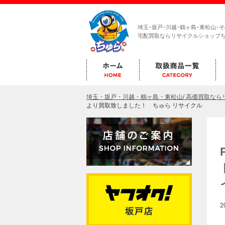
埼玉･坂戸･川越･鶴ヶ島･東松山･
宅配買取ならリサイクルショップ
埼玉・坂戸・川越・鶴ヶ島・東松山/ 高価買取な
より買取致しました！ ちゅら リサイクル
2