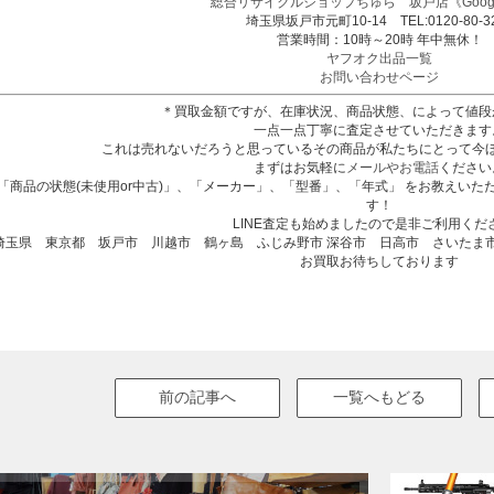
総合リサイクルショップちゅら 坂戸店
《Goog
埼玉県坂戸市元町10-14 TEL:0120-80-3
営業時間：10時～20時 年中無休！
ヤフオク出品一覧
お問い合わせページ
＊買取金額ですが、在庫状況、商品状態、によって値段
一点一点丁寧に査定させていただきます
これは売れないだろうと思っているその商品が私たちにとって今
まずはお気軽に
メールやお電話
ください
「商品の状態(未使用or中古)」、「メーカー」、「型番」、「年式」 をお教えい
す！
LINE査定も始めましたので是非ご利用くだ
埼玉県 東京都 坂戸市 川越市 鶴ヶ島 ふじみ野市 深谷市 日高市 さいたま
お買取お待ちしております
前の記事へ
一覧へもどる