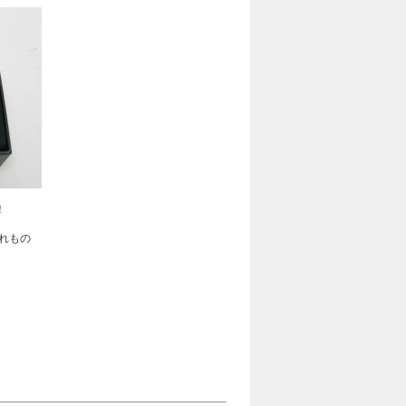
！
れもの