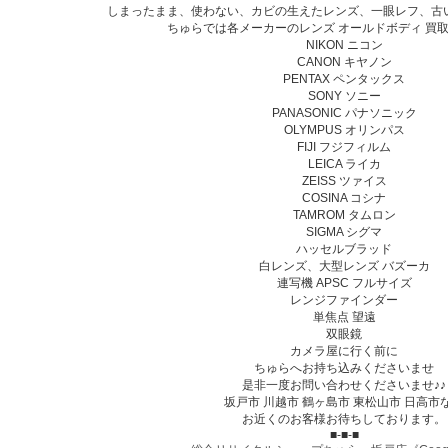
しまったまま、使わない、カビの生えたレンズ、一眼レフ、古い
ちゅらでは各メーカーのレンズ オールドボディ 買
NIKON ニコン
CANON キヤノン
PENTAX ペンタックス
SONY ソニー
PANASONIC パナソニック
OLYMPUS オリンパス
FIJI フジフィルム
LEICA ライカ
ZEISS ツァイス
COSINA コシナ
TAMROM タムロン
SIGMA シグマ
ハッセルブラッド
白レンズ、大型レンズ バズーカ
連写機 APSC フルサイズ
レンジファインダー
単焦点 望遠
双眼鏡
カメラ屋に行く前に
ちゅらへお持ち込みくださいませ
是非一度お問い合わせくださいませ♪♪
坂戸市 川越市 鶴ヶ島市 東松山市 日高市
お近くのお客様お待ちしております。
■-■-■