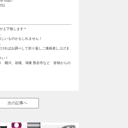
le map》
251
が上下致します＊
。
ほしいものかもしれません！
。
ただければお調べして折り返しご連絡差し上げま
さい！
市 桶川、岩槻、鴻巣 熊谷市など 皆様からの
次の記事へ