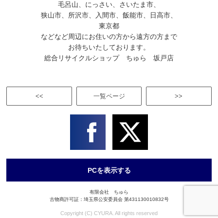
毛呂山、にっさい、さいたま市、
狭山市、所沢市、入間市、飯能市、日高市、
東京都
などなど周辺にお住いの方から遠方の方まで
お待ちいたしております。
総合リサイクルショップ ちゅら 坂戸店
<<
一覧ページ
>>
PCを表示する
有限会社 ちゅら
古物商許可証：埼玉県公安委員会 第431130010832号
Copyright (C) CYURA. All rights reserved