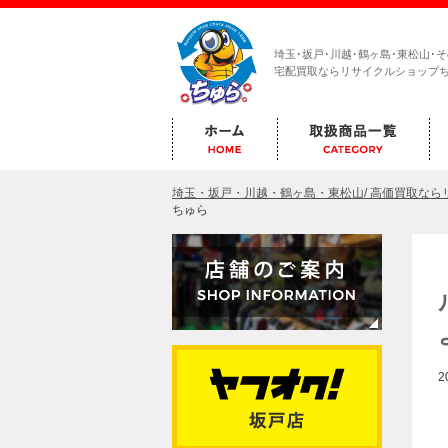
埼玉･坂戸･川越･鶴ヶ島･東松山･
宅配買取ならリサイクルショップ
埼玉・坂戸・川越・鶴ヶ島・東松山/ 高価買取な
ちゅら
2