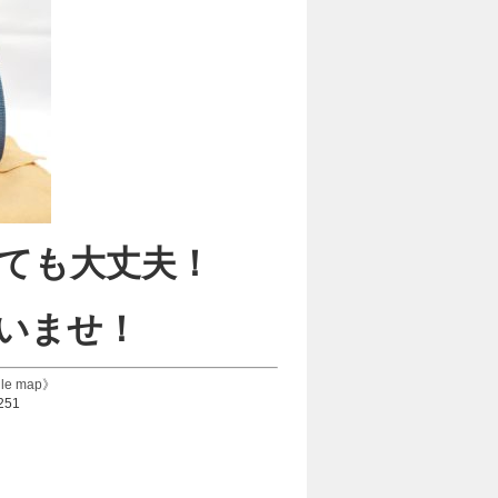
ても大丈夫！
いませ！
le map》
251