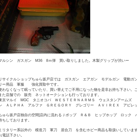
マルシン ガスガン M36 8ｍ弾 買い取りしました。木製グリップが渋いー
リサイクルショップちゅら坂戸店では ガスガン エアガン モデルガン 電動ガ
リー用品 軍服 強化買取中です。
使わなくなって眠っていたり、買い替えでご不用になった物を是非お持ち下さい。
また店舗での 販売 ネットオークションも行っております。
東京マルイ MGC タニオコバ ＷＥＳＴＥＲＮＡＲＭＳ ウェスタンアームズ 
ン ＡＬＰＨＡ アルファ ＧＲＥＧＯＲＹ グレゴリー ＡＶＩＲＥＸ アビレ
ちゅら坂戸店独自の空間[店内に流れるＪポップ Ｒ＆Ｂ ヒップホップ ロック 
待ちしております。
ミリタリー系以外の 模造刀 軍刀 居合刀 を含むホビー商品も取扱いしていま
お電話下さい。