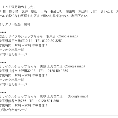
ＬＩＮＥ査定始めました。
川越 鶴ヶ島 坂戸 狭山 日高 毛呂山町 越生町 鳩山町 川口 さいたま 
ールで多忙なお客様やお店まで遠いお客様はぜひご利用下さい。
ミリタリー担当 尾崎
■-■-■
総合リサイクルショップちゅら 坂戸店
《Google map》
埼玉県坂戸市元町10-14 TEL:0120-80-3251
営業時間：10時～20時 年中無休！
ヤフオク出品一覧
お問い合わせページ
■-■-■
リサイクルショップちゅら 川越 工具専門店
《
Google map
》
埼玉県川越市上野田32-18 TEL：0120-59-1859
営業時間：10時～20時 年中無休！
ヤフオク出品一覧
お問い合わせページ
■-■-■
リサイクルショップちゅら 熊谷 工具専門店
《
Google map
》
埼玉県熊谷市代766 TEL：0120-591-860
営業時間：10時～20時 年中無休！
お問い合わせページ