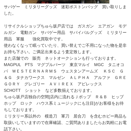
サバゲー ミリタリーグッズ 迷彩ボストンバッグ 買い取りしま
した。
リサイクルショップちゅら坂戸店では ガスガン エアガン モデ
ルガン 電動ガン サバゲー用品 サバイバルグッズ ミリタリー
用品 軍服 強化買取中です。
使わなくなって眠っていたり、買い替えでご不用になった物を是非
お持ち下さい。ご満足出来るよう査定致します。
また店舗での 販売 ネットオークションも行っております。
MAGPUL PTS マグプルパーツ 東京マルイ MGC タニオコ
バ ＷＥＳＴＥＲＮＡＲＭＳ ウェスタンアームズ ＫＳＣ Ｇ
＆Ｇ タナカワークス マルゼン ＡＬＰＨＡ アルファ ＧＲＥ
ＧＯＲＹ グレゴリー ＡＶＩＲＥＸ アビレックス
SCHOTT ショット など多数揃えております。
ちゅら坂戸店独自の空間[店内に流れるＪポップ Ｒ＆Ｂ ヒップ
ホップ ロック ハウス系ミュージックにも注目]がお客様をお待
ちしております。
ミリタリー系以外の 模造刀 軍刀 居合刀 を含むホビー商品も
取扱いしていますので在庫確認、ご質問ありましたらお気軽にお電
話下さい。