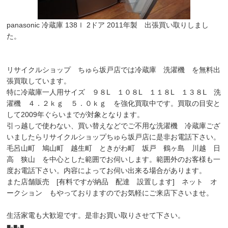
panasonic 冷蔵庫 138ｌ 2ドア 2011年製 出張買い取りしまし
た。
リサイクルショップ ちゅら坂戸店では冷蔵庫 洗濯機 を無料出
張買取しています。
特に冷蔵庫一人用サイズ ９８L １０８L １１８L １３８Ⅼ 洗
濯機 ４．２ｋｇ ５．０ｋｇ を強化買取中です。買取の目安と
して2009年ぐらいまでが対象となります。
引っ越しで使わない、買い替えなどでご不用な洗濯機 冷蔵庫ござ
いましたらリサイクルショップちゅら坂戸店に是非お電話下さい。
毛呂山町 鳩山町 越生町 ときがわ町 坂戸 鶴ヶ島 川越 日
高 狭山 を中心とした範囲でお伺いします。範囲外のお客様も一
度お電話下さい。内容によってお伺い出来る場合があります。
また店舗販売 [有料ですが納品 配達 設置します] ネット オ
ークション もやっておりますのでお気軽にご来店下さいませ。
生活家電も大歓迎です。是非お買い取りさせて下さい。
■-■-■