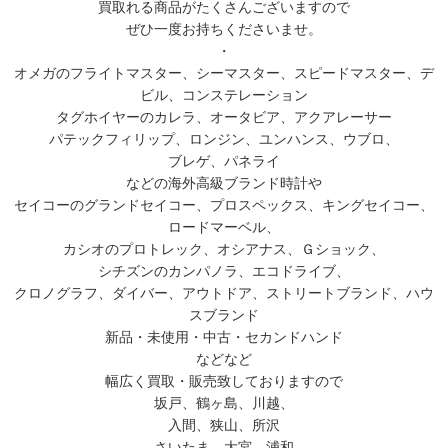
買取れる商品がたくさんございますので
ぜひ一度お持ちくださいませ。
・
オメガのフライトマスター、シーマスター、スピードマスター、デ
ビル、コンステレーション
タグホイヤーのカレラ、オータビア、アクアレーサー
パテックフィリップ、ロンジン、ユンハンス、ウブロ、
ブレゲ、パネライ
などの海外高級ブランド時計や
セイコーのグランドセイコー、プロスペックス、キングセイコー、
ロードマーベル、
カシオのプロトレック、オシアナス、Ｇショック、
シチズンのカンパノラ、エコドライブ、
クロノグラフ、ダイバー、アウトドア、ストリートブランド、ハウ
スブランド
新品・未使用・中古・セカンドハンド
などなど
幅広く買取・販売致しておりますので
坂戸、鶴ヶ島、川越、
入間、狭山、所沢
さいたま、大宮、浦和