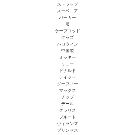
ストラップ
スーベニア
パーカー
服
ケープコッド
グッズ
ハロウィン
中国製
ミッキー
ミニー
ドナルド
デイジー
グーフィー
マックス
チップ
デール
クラリス
プルート
ヴィランズ
プリンセス