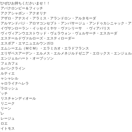
ぜひぜひお持ちくださいませ！！
・アバクロンビー＆フィッチ
・アクアシャボン・アクオリナ
・アザロ・アナスイ・アラミス・アランドロン・アルタモーダ
・アルマンドバジ・アロマコンセプト・アンパサージュ・アンドゥカシニャック・ア
・イヴサンローラン・イッセイミヤケ・ヴァシリーサ ・ヴィアパリス
・ヴィヴィアンウエストウッド・ヴェラウォン・ヴェルサーチ・エスカーダ
・エステールドヴァルローズ・エスティローダー
・エスポア・エマニュエルウンガロ
・エムシーエム（ＭＣＭ）・エラミカオ・エラドフランス
・エリザベスアーデン・エルメス・エルメネジルドゼニア・エロックス・エンジェル
・エンジェルハート・オーブッソン
カフェカフェ
カルバンクライン
カルティエ
キャシャレル
キャロライナヘレラ
ギラロッシュ
グッチ
クリスチャンディオール
クリニーク
クリーン
グレ
クレージュ
クロエ
ケイトモス