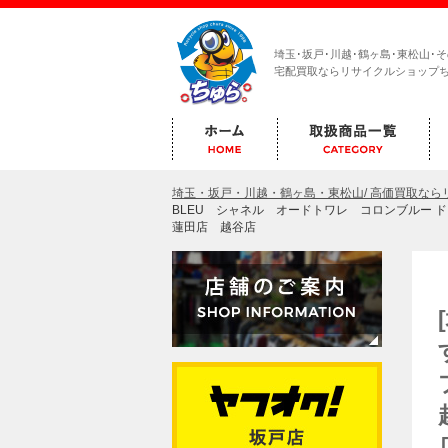
埼玉･坂戸･川越･鶴ヶ島･東松山･
宅配買取ならリサイクルショップ
埼玉・坂戸・川越・鶴ヶ島・東松山/ 高価買取な
BLEU シャネル オードトワレ コロンブルー 
蓮田店 越谷店