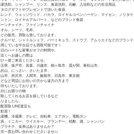
洗濯洗剤、シャンプー、リンス、食器洗剤、石鹸、入浴剤などの生活用品
カタログギフトやプレゼントで頂いた食器、
ヘレンド、ウェッジウッド、バカラ、ロイヤルコペンハーゲン、マイセン、ノリタケ
ミントン、ロイヤルアルバート、などのブランド食器
ボーンチャイナ、ファインチャイナ
タオル、シーツ、毛布、
などの販売、買取も致しております。
ルクルーゼ、シャトルシェフ、バーミキュラ、ストウブ、アムゥエイなどのブランド
使用している中古品でも買取可能です！
毎日のハードな家事がオフの時間や、
お近くへお越しの際は
ぜひ一度ご来店くださいませ。
埼玉県、坂戸市、若葉、川越市、鶴ヶ島市、霞が関、東松山市、
毛呂山、にっさい、さいたま市、
狭山市、所沢市、入間市、飯能市、日高市、東京都
などなど周辺にお住いの方から遠方の方まで
お待ちいたしております。
処分にお困りの物
買取してくれるお店を探しているなど
ありましたら、
配買取 LINE査定も
大歓迎！
洗濯機、冷蔵庫、テレビ、自転車、エアガン、電動ガン
家具、ミニカー、ウイスキー、ブランデー、焼酎、酒、シャンパン
金プラチナ、金券はありませんか？
是非一度お問い合わせくださいませ♪♪