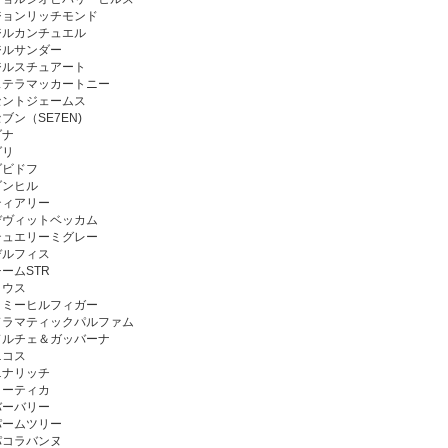
ジョンリッチモンド
ジルカンチュエル
ジルサンダー
ジルスチュアート
ステラマッカートニー
セントジェームス
ブン（SE7EN)
ダナ
ダリ
ダビドフ
ダンヒル
ティアリー
デヴィットベッカム
テュエリーミグレー
デルフィス
ームSTR
トウス
トミーヒルフィガー
ドラマティックパルファム
ドルチェ＆ガッバーナ
ニコス
ニナリッチ
ノーティカ
バーバリー
パームツリー
パコラバンヌ