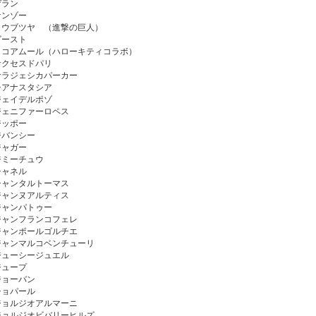
ゲラン
ケンゾー
コウブツヤ （進撃の巨人）
ゴースト
ココアムール（ハローキティコラボ）
サクセスドパリ
サラジェシカパーカー
シアナスタシア
ジェイデルポゾ
ジェニファーロペス
ジッポー
ジバンシー
ジャガー
ジミーチュウ
シャネル
シャンタルトーマス
ジャンヌアルティス
ジャンパトゥー
ジャンフランコフェレ
ジャンポールゴルチエ
ジャンマルコベンチューリ
ジューシージュエル
ジュープ
ジョーバン
ショパール
ジョルジオアルマーニ
ジョルジオビバリーヒルズ