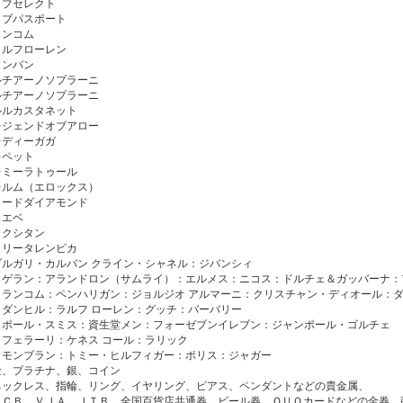
ラブセレクト
ラブパスポート
ランコム
ラルフローレン
ランバン
ルチアーノソプラーニ
ルチアーノソプラーニ
ルルカスタネット
レジェンドオブアロー
レディーガガ
レペット
レミーラトゥール
レルム（エロックス）
ロードダイアモンド
ロエベ
ロクシタン
ロリータレンピカ
ブルガリ・カルバン クライン・シャネル：ジバンシィ
：ゲラン：アランドロン（サムライ）：エルメス：ニコス：ドルチェ＆ガッバーナ：
：ランコム：ペンハリガン：ジョルジオ アルマーニ：クリスチャン・ディオール：
：ダンヒル：ラルフ ローレン：グッチ：バーバリー
：ポール・スミス：資生堂メン：フォーゼブンイレブン：ジャンポール・ゴルチェ
：フェラーリ：ケネス コール：ラリック
：モンブラン：トミー・ヒルフィガー：ポリス：ジャガー
金、プラチナ、銀、コイン
ネックレス、指輪、リング、イヤリング、ピアス、ペンダントなどの貴金属、
ＪＣＢ ＶＪＡ ＪＴＢ 全国百貨店共通券 ビール券 ＱＵＯカードなどの金券、