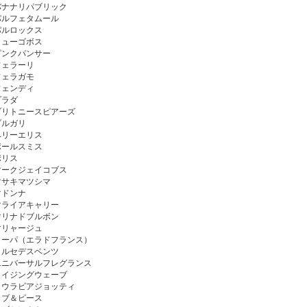
バナナリパブリック
パルフェタムール
パルロックス
ヒューゴボス
ピンクパンサー
フェラーリ
フェラガモ
フェンディ
プラダ
ブリトニースピアーズ
ブルガリ
ペリーエリス
ポールスミス
ポリス
マークジェイコブス
マサキマツシマ
マドンナ
マライアキャリー
マリナドブルボン
マリャージュ
ミーパ（エラドフランス）
メルセデスベンツ
ユニバーサルフレグランス
ライジングウェーブ
ラウラビアジョッティ
ラブ＆ピース