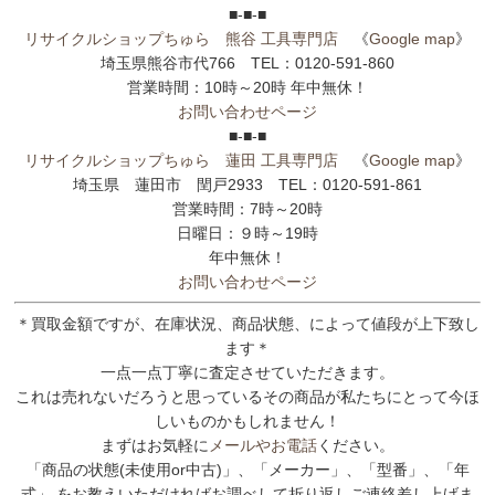
■-■-■
リサイクルショップちゅら 熊谷 工具専門店
《
Google map
》
埼玉県熊谷市代766 TEL：0120-591-860
営業時間：10時～20時 年中無休！
お問い合わせページ
■-■-■
リサイクルショップちゅら 蓮田 工具専門店
《
Google map
》
埼玉県 蓮田市 閏戸2933 TEL：0120-591-861
営業時間：7時～20時
日曜日：９時～19時
年中無休！
お問い合わせページ
＊買取金額ですが、在庫状況、商品状態、によって値段が上下致し
ます＊
一点一点丁寧に査定させていただきます。
これは売れないだろうと思っているその商品が私たちにとって今ほ
しいものかもしれません！
まずはお気軽に
メールやお電話
ください。
「商品の状態(未使用or中古)」、「メーカー」、「型番」、「年
式」 をお教えいただければお調べして折り返しご連絡差し上げま