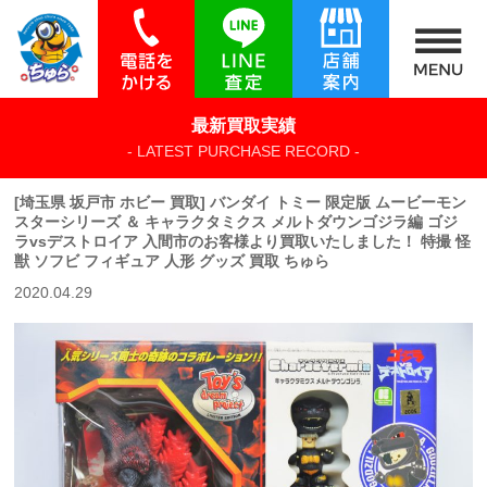
最新買取実績
- LATEST PURCHASE RECORD -
[埼玉県 坂戸市 ホビー 買取] バンダイ トミー 限定版 ムービーモン
スターシリーズ ＆ キャラクタミクス メルトダウンゴジラ編 ゴジ
ラvsデストロイア 入間市のお客様より買取いたしました！ 特撮 怪
獣 ソフビ フィギュア 人形 グッズ 買取 ちゅら
2020.04.29