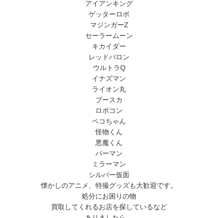
アイアンキング
ゲッターロボ
マジンガーZ
セーラームーン
キカイダー
レッドバロン
ウルトラQ
イナズマン
ライオン丸
ブースカ
ロボコン
ペコちゃん
怪物くん
悪魔くん
パーマン
ミラーマン
シルバー仮面
懐かしのアニメ、特撮グッズも大歓迎です。
処分にお困りの物
買取してくれるお店を探しているなど
ありましたら、