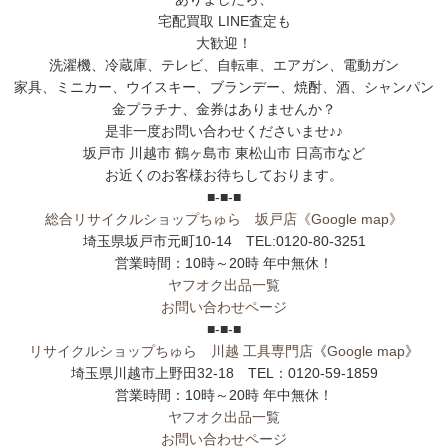
宅配買取 LINE査定も
大歓迎！
洗濯機、冷蔵庫、テレビ、自転車、エアガン、電動ガン
家具、ミニカー、ウイスキー、ブランデー、焼酎、酒、シャンパン
金プラチナ、金券はありませんか？
是非一度お問い合わせくださいませ♪♪
坂戸市 川越市 鶴ヶ島市 東松山市 日高市など
お近くのお客様お待ちしております。
■-■-■
総合リサイクルショップちゅら 坂戸店
《Google map》
埼玉県坂戸市元町10-14 TEL:0120-80-3251
営業時間：10時～20時 年中無休！
ヤフオク出品一覧
お問い合わせページ
■-■-■
リサイクルショップちゅら 川越 工具専門店
《
Google map
》
埼玉県川越市上野田32-18 TEL：0120-59-1859
営業時間：10時～20時 年中無休！
ヤフオク出品一覧
お問い合わせページ