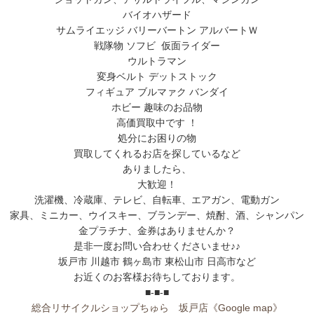
バイオハザード
サムライエッジ バリーバートン アルバートＷ
戦隊物 ソフビ 仮面ライダー
ウルトラマン
変身ベルト デットストック
フィギュア ブルマァク バンダイ
ホビー 趣味のお品物
高価買取中です ！
処分にお困りの物
買取してくれるお店を探しているなど
ありましたら、
大歓迎！
洗濯機、冷蔵庫、テレビ、自転車、エアガン、電動ガン
家具、ミニカー、ウイスキー、ブランデー、焼酎、酒、シャンパン
金プラチナ、金券はありませんか？
是非一度お問い合わせくださいませ♪♪
坂戸市 川越市 鶴ヶ島市 東松山市 日高市など
お近くのお客様お待ちしております。
■-■-■
総合リサイクルショップちゅら 坂戸店
《Google map》