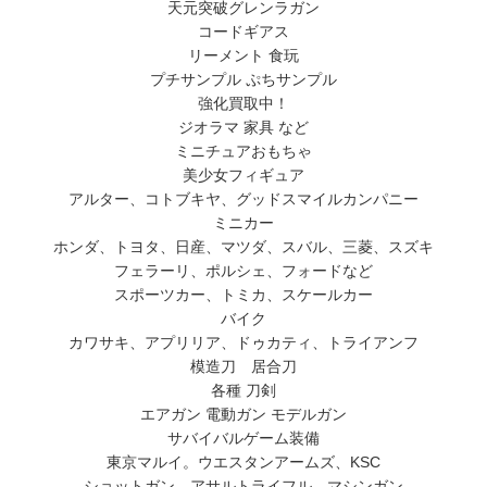
天元突破グレンラガン
コードギアス
リーメント 食玩
プチサンプル ぷちサンプル
強化買取中！
ジオラマ 家具 など
ミニチュアおもちゃ
美少女フィギュア
アルター、コトブキヤ、グッドスマイルカンパニー
ミニカー
ホンダ、トヨタ、日産、マツダ、スバル、三菱、スズキ
フェラーリ、ポルシェ、フォードなど
スポーツカー、トミカ、スケールカー
バイク
カワサキ、アプリリア、ドゥカティ、トライアンフ
模造刀 居合刀
各種 刀剣
エアガン 電動ガン モデルガン
サバイバルゲーム装備
東京マルイ。ウエスタンアームズ、KSC
ショットガン、アサルトライフル、マシンガン