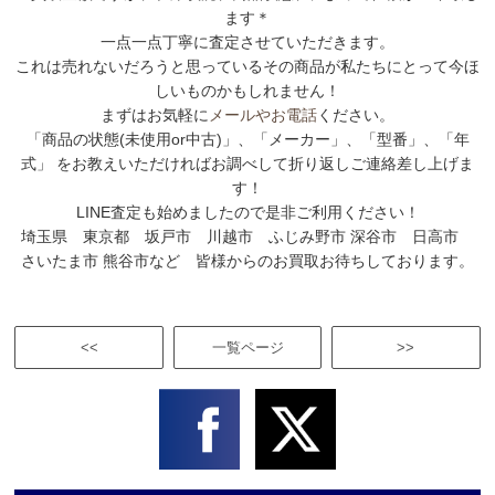
ます＊
一点一点丁寧に査定させていただきます。
これは売れないだろうと思っているその商品が私たちにとって今ほ
しいものかもしれません！
まずはお気軽に
メールやお電話
ください。
「商品の状態(未使用or中古)」、「メーカー」、「型番」、「年
式」 をお教えいただければお調べして折り返しご連絡差し上げま
す！
LINE査定も始めましたので是非ご利用ください！
埼玉県 東京都 坂戸市 川越市 ふじみ野市 深谷市 日高市
さいたま市 熊谷市など 皆様からのお買取お待ちしております。
<<
一覧ページ
>>