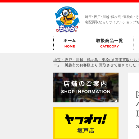
埼玉･坂戸･川越･鶴ヶ島･東松山･
宅配買取ならリサイクルショップ
埼玉・坂戸・川越・鶴ヶ島・東松山/ 高価買取な
ー」 川越市のお客様より 買取させて頂きました
2