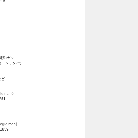
トＷ
電動ガン
酒、シャンパン
など
le map》
251
ogle map
》
1859