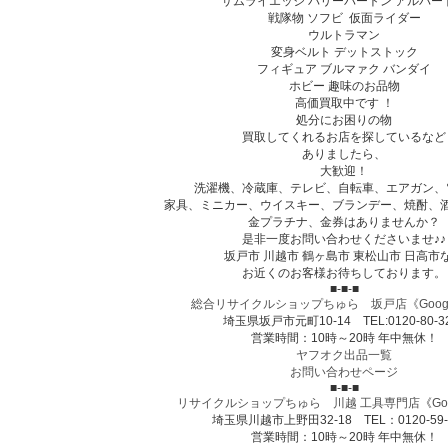
サムライエッジ バリーバートン アルバー
戦隊物 ソフビ 仮面ライダー
ウルトラマン
変身ベルト デットストック
フィギュア ブルマァク バンダイ
ホビー 趣味のお品物
高価買取中です ！
処分にお困りの物
買取してくれるお店を探しているなど
ありましたら、
大歓迎！
洗濯機、冷蔵庫、テレビ、自転車、エアガン、
家具、ミニカー、ウイスキー、ブランデー、焼酎、
金プラチナ、金券はありませんか？
是非一度お問い合わせくださいませ♪♪
坂戸市 川越市 鶴ヶ島市 東松山市 日高市
お近くのお客様お待ちしております。
■-■-■
総合リサイクルショップちゅら 坂戸店
《Goog
埼玉県坂戸市元町10-14 TEL:0120-80-3
営業時間：10時～20時 年中無休！
ヤフオク出品一覧
お問い合わせページ
■-■-■
リサイクルショップちゅら 川越 工具専門店
《
Go
埼玉県川越市上野田32-18 TEL：0120-59-
営業時間：10時～20時 年中無休！