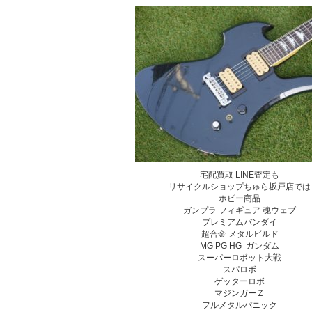
宅配買取 LINE査定も
リサイクルショップちゅら坂戸店では
ホビー商品
ガンプラ フィギュア 魂ウェブ
プレミアムバンダイ
超合金 メタルビルド
MG PG HG ガンダム
スーパーロボット大戦
スパロボ
ゲッターロボ
マジンガーＺ
フルメタルパニック