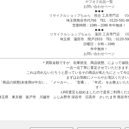
ヤフオク出品一覧
お問い合わせページ
■-■-■
リサイクルショップちゅら 熊谷 工具専門店
《
G
埼玉県熊谷市代766 TEL：0120-591-8
営業時間：10時～20時 年中無休！
■-■-■
リサイクルショップちゅら 蓮田 工具専門店
《
G
埼玉県 蓮田市 閏戸2933 TEL：0120-591
日曜日：９時～19時
年中無休！
お問い合わせページ
＊買取金額ですが、在庫状況、商品状態、によって値段
一点一点丁寧に査定させていただきます
これは売れないだろうと思っているその商品が私たちにとって今
まずはお気軽に
メールやお電話
ください
「商品の状態(未使用or中古)」、「メーカー」、「型番」、「年式」 をお教えい
す！
LINE査定も始めましたので是非ご利用くだ
埼玉県 東京都 坂戸市 川越市 ふじみ野市 深谷市 日高市 さいたま市 熊谷