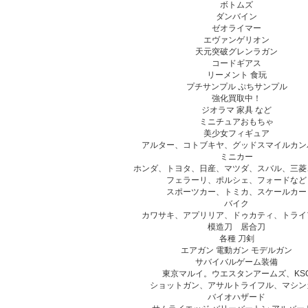
ボトムズ
ダンバイン
ゼオライマー
エヴァンゲリオン
天元突破グレンラガン
コードギアス
リーメント 食玩
プチサンプル ぷちサンプル
強化買取中！
ジオラマ 家具 など
ミニチュアおもちゃ
美少女フィギュア
アルター、コトブキヤ、グッドスマイルカン
ミニカー
ホンダ、トヨタ、日産、マツダ、スバル、三菱
フェラーリ、ポルシェ、フォードなど
スポーツカー、トミカ、スケールカー
バイク
カワサキ、アプリリア、ドゥカティ、トライ
模造刀 居合刀
各種 刀剣
エアガン 電動ガン モデルガン
サバイバルゲーム装備
東京マルイ。ウエスタンアームズ、KS
ショットガン、アサルトライフル、マシン
バイオハザード