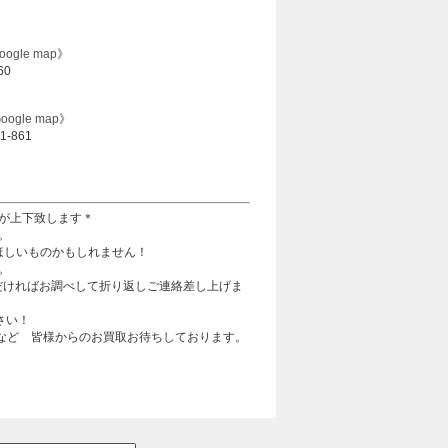
oogle map
》
60
oogle map
》
-861
が上下致します＊
。
ほしいものかもしれません！
。
ただければお調べして折り返しご連絡差し上げま
さい！
市など 皆様からのお買取お待ちしております。