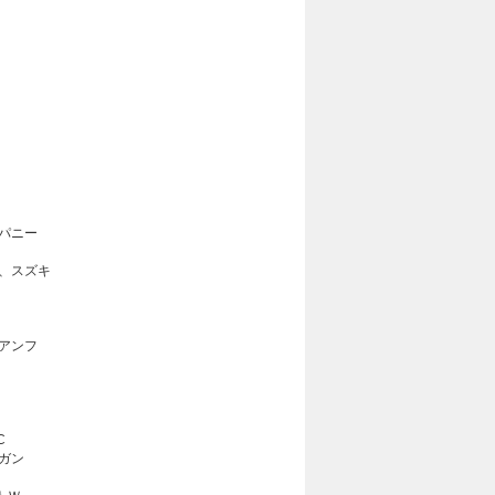
パニー
、スズキ
アンフ
C
ガン