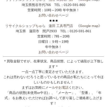
埼玉県熊谷市代766 TEL：0120-591-860
営業時間：10時～20時 年中無休！
お問い合わせページ
■-■-■
リサイクルショップちゅら 蓮田 工具専門店
《
Google map
》
埼玉県 蓮田市 閏戸2933 TEL：0120-591-861
営業時間：7時～20時
日曜日：９時～19時
年中無休！
お問い合わせページ
＊買取金額ですが、在庫状況、商品状態、によって値段が上下致し
ます＊
一点一点丁寧に査定させていただきます。
これは売れないだろうと思っているその商品が私たちにとって今ほ
しいものかもしれません！
まずはお気軽に
メールやお電話
ください。
「商品の状態(未使用or中古)」、「メーカー」、「型番」、「年
式」 をお教えいただければお調べして折り返しご連絡差し上げま
す！