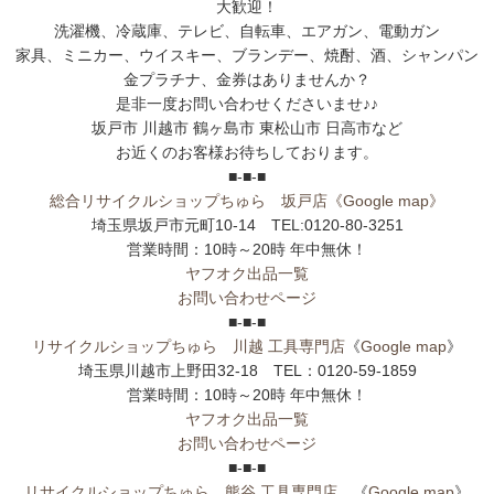
大歓迎！
洗濯機、冷蔵庫、テレビ、自転車、エアガン、電動ガン
家具、ミニカー、ウイスキー、ブランデー、焼酎、酒、シャンパン
金プラチナ、金券はありませんか？
是非一度お問い合わせくださいませ♪♪
坂戸市 川越市 鶴ヶ島市 東松山市 日高市など
お近くのお客様お待ちしております。
■-■-■
総合リサイクルショップちゅら 坂戸店
《Google map》
埼玉県坂戸市元町10-14 TEL:0120-80-3251
営業時間：10時～20時 年中無休！
ヤフオク出品一覧
お問い合わせページ
■-■-■
リサイクルショップちゅら 川越 工具専門店
《
Google map
》
埼玉県川越市上野田32-18 TEL：0120-59-1859
営業時間：10時～20時 年中無休！
ヤフオク出品一覧
お問い合わせページ
■-■-■
リサイクルショップちゅら 熊谷 工具専門店
《
Google map
》