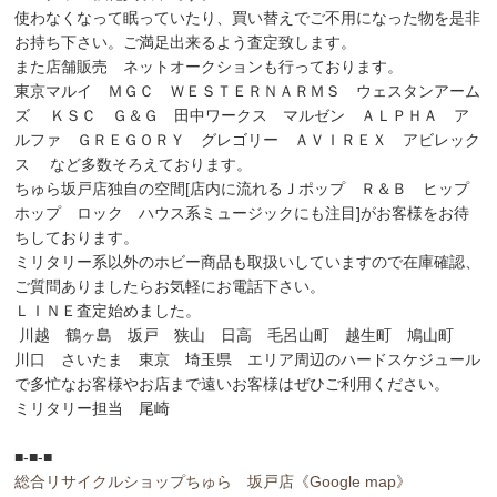
使わなくなって眠っていたり、買い替えでご不用になった物を是非
お持ち下さい。ご満足出来るよう査定致します。
また店舗販売 ネットオークションも行っております。
東京マルイ ＭＧＣ ＷＥＳＴＥＲＮＡＲＭＳ ウェスタンアーム
ズ ＫＳＣ Ｇ＆Ｇ 田中ワークス マルゼン ＡＬＰＨＡ ア
ルファ ＧＲＥＧＯＲＹ グレゴリー ＡＶＩＲＥＸ アビレック
ス など多数そろえております。
ちゅら坂戸店独自の空間[店内に流れるＪポップ Ｒ＆Ｂ ヒップ
ホップ ロック ハウス系ミュージックにも注目]がお客様をお待
ちしております。
ミリタリー系以外のホビー商品も取扱いしていますので在庫確認、
ご質問ありましたらお気軽にお電話下さい。
ＬＩＮＥ査定始めました。
川越 鶴ヶ島 坂戸 狭山 日高 毛呂山町 越生町 鳩山町
川口 さいたま 東京 埼玉県 エリア周辺のハードスケジュール
で多忙なお客様やお店まで遠いお客様はぜひご利用ください。
ミリタリー担当 尾崎
■-■-■
総合リサイクルショップちゅら 坂戸店
《Google map》