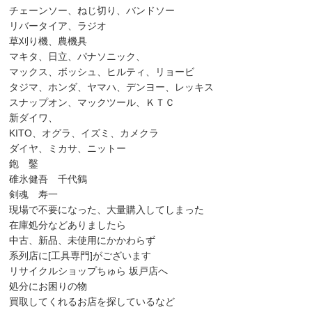
チェーンソー、ねじ切り、バンドソー
リバータイア、ラジオ
草刈り機、農機具
マキタ、日立、パナソニック、
マックス、ボッシュ、ヒルティ、リョービ
タジマ、ホンダ、ヤマハ、デンヨー、レッキス
スナップオン、マックツール、ＫＴＣ
新ダイワ、
KITO、オグラ、イズミ、カメクラ
ダイヤ、ミカサ、ニットー
鉋 鑿
碓氷健吾 千代鶴
剣魂 寿一
現場で不要になった、大量購入してしまった
在庫処分などありましたら
中古、新品、未使用にかかわらず
系列店に[工具専門]がございます
リサイクルショップちゅら 坂戸店へ
処分にお困りの物
買取してくれるお店を探しているなど