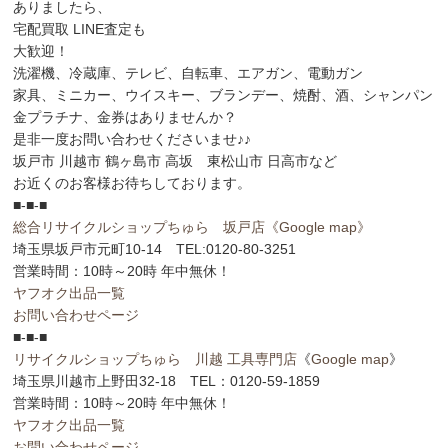
ありましたら、
宅配買取 LINE査定も
大歓迎！
洗濯機、冷蔵庫、テレビ、自転車、エアガン、電動ガン
家具、ミニカー、ウイスキー、ブランデー、焼酎、酒、シャンパン
金プラチナ、金券はありませんか？
是非一度お問い合わせくださいませ♪♪
坂戸市 川越市 鶴ヶ島市 高坂 東松山市 日高市など
お近くのお客様お待ちしております。
■-■-■
総合リサイクルショップちゅら 坂戸店
《Google map》
埼玉県坂戸市元町10-14 TEL:0120-80-3251
営業時間：10時～20時 年中無休！
ヤフオク出品一覧
お問い合わせページ
■-■-■
リサイクルショップちゅら 川越 工具専門店
《
Google map
》
埼玉県川越市上野田32-18 TEL：0120-59-1859
営業時間：10時～20時 年中無休！
ヤフオク出品一覧
お問い合わせページ