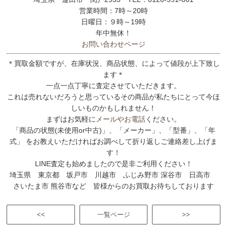
営業時間：7時～20時
日曜日：９時～19時
年中無休！
お問い合わせページ
＊買取金額ですが、在庫状況、商品状態、によって値段が上下致し
ます＊
一点一点丁寧に査定させていただきます。
これは売れないだろうと思っているその商品が私たちにとって今ほ
しいものかもしれません！
まずはお気軽に
メールやお電話
ください。
「商品の状態(未使用or中古)」、「メーカー」、「型番」、「年
式」 をお教えいただければお調べして折り返しご連絡差し上げま
す！
LINE査定も始めましたので是非ご利用ください！
埼玉県 東京都 坂戸市 川越市 ふじみ野市 深谷市 日高市
さいたま市 熊谷市など 皆様からのお買取お待ちしております
<<
一覧ページ
>>