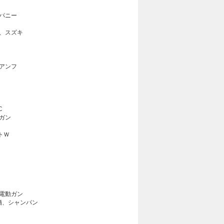
パニー
、スズキ
アンフ
C
ガン
トＷ
電動ガン
酒、シャンパン