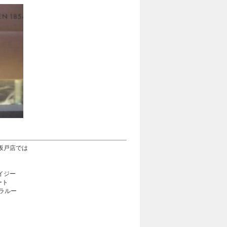
ら坂戸店では
イジー
ート
ラルー