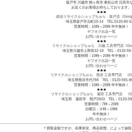
坂戸市 川越市 鶴ヶ島市 東松山市 日高市
お近くのお客様お待ちしております。
■-■-■
総合リサイクルショップちゅら 坂戸店
《Goog
埼玉県坂戸市元町10-14 TEL:0120-80-3
営業時間：10時～20時 年中無休！
ヤフオク出品一覧
お問い合わせページ
■-■-■
リサイクルショップちゅら 川越 工具専門店
《
Go
埼玉県川越市上野田32-18 TEL：0120-59-
営業時間：10時～20時 年中無休！
ヤフオク出品一覧
お問い合わせページ
■-■-■
リサイクルショップちゅら 熊谷 工具専門店
《
G
埼玉県熊谷市代766 TEL：0120-591-8
営業時間：10時～20時 年中無休！
■-■-■
リサイクルショップちゅら 蓮田 工具専門店
《
G
埼玉県 蓮田市 閏戸2933 TEL：0120-591
営業時間：7時～20時
日曜日：９時～19時
年中無休！
お問い合わせページ
＊買取金額ですが、在庫状況、商品状態、によって値段