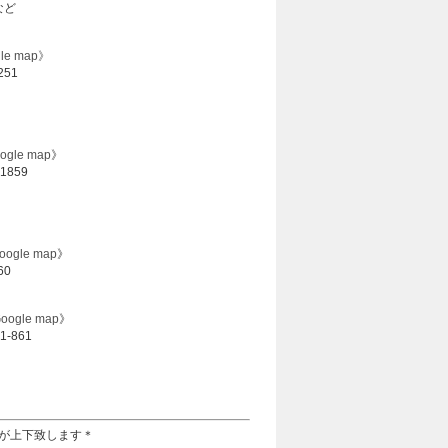
など
le map》
251
ogle map
》
1859
oogle map
》
60
oogle map
》
-861
が上下致します＊