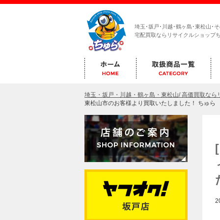
埼玉･坂戸･川越･鶴ヶ島･東松山･
宅配買取ならリサイクルショップ
埼玉・坂戸・川越・鶴ヶ島・東松山/ 高価買取な
東松山市のお客様より買取いたしました！ ちゅら
2