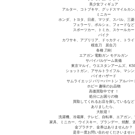
美少女フィギュア
アルター、コトブキヤ、グッドスマイルカン
ミニカー
ホンダ、トヨタ、日産、マツダ、スバル、三菱
フェラーリ、ポルシェ、フォードなど
スポーツカー、トミカ、スケールカー
バイク
カワサキ、アプリリア、ドゥカティ、トライ
模造刀 居合刀
各種 刀剣
エアガン 電動ガン モデルガン
サバイバルゲーム装備
東京マルイ。ウエスタンアームズ、KS
ショットガン、アサルトライフル、マシン
バイオハザード
サムライエッジ バリーバートン アルバー
ホビー 趣味のお品物
高価買取中です ！
処分にお困りの物
買取してくれるお店を探しているなど
ありましたら、
大歓迎！
洗濯機、冷蔵庫、テレビ、自転車、エアガン、
家具、ミニカー、ウイスキー、ブランデー、焼酎、
金プラチナ、金券はありませんか？
是非一度お問い合わせくださいませ♪♪