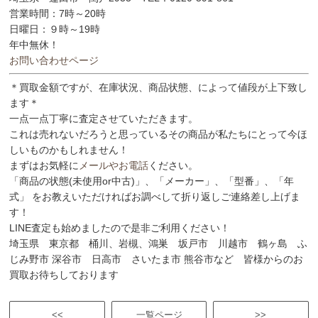
営業時間：7時～20時
日曜日：９時～19時
年中無休！
お問い合わせページ
＊買取金額ですが、在庫状況、商品状態、によって値段が上下致し
ます＊
一点一点丁寧に査定させていただきます。
これは売れないだろうと思っているその商品が私たちにとって今ほ
しいものかもしれません！
まずはお気軽に
メールやお電話
ください。
「商品の状態(未使用or中古)」、「メーカー」、「型番」、「年
式」 をお教えいただければお調べして折り返しご連絡差し上げま
す！
LINE査定も始めましたので是非ご利用ください！
埼玉県 東京都 桶川、岩槻、鴻巣 坂戸市 川越市 鶴ヶ島 ふ
じみ野市 深谷市 日高市 さいたま市 熊谷市など 皆様からのお
買取お待ちしております
<<
一覧ページ
>>