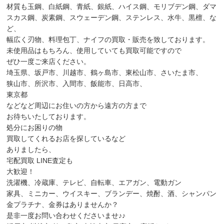
材質も玉鋼、白紙鋼、青紙、銀紙、ハイス鋼、モリブデン鋼、ダマ
スカス鋼、炭素鋼、スウェーデン鋼、ステンレス、水牛、黒檀、な
ど、
幅広く刃物、料理包丁、ナイフの買取・販売を致しております。
未使用品はもちろん、使用していても買取可能ですので
ぜひ一度ご来店ください。
埼玉県、坂戸市、川越市、鶴ヶ島市、東松山市、さいたま市、
狭山市、所沢市、入間市、飯能市、日高市、
東京都
などなど周辺にお住いの方から遠方の方まで
お待ちいたしております。
処分にお困りの物
買取してくれるお店を探しているなど
ありましたら、
宅配買取 LINE査定も
大歓迎！
洗濯機、冷蔵庫、テレビ、自転車、エアガン、電動ガン
家具、ミニカー、ウイスキー、ブランデー、焼酎、酒、シャンパン
金プラチナ、金券はありませんか？
是非一度お問い合わせくださいませ♪♪