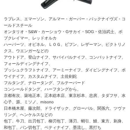
ラブレス、エマーソン、アルマー・ガーバー・バックナイヴズ・コ
ールドスチール
オンタリオ・S&W・カーショウ・Gサカイ・SOG・佐治武士、ボ
ブクレイマー、レッドオルカ
ハーバーツ、オピネル、ＬＯＧ、ビフン、レザーマン、ビクトリノ
クス、ウエンガーなどの
アウトドア、登山ナイフ、サバイバルナイフ、コンバットナイフ、
フォールディングナイフ、
ブッシュクラフトナイフ、アーミーナイフ、ダイビングナイフ、ボ
ウイナイフ、カスタムナイフ、土佐剣鉈
フルタング、ナロータング、フルテーパード
コンシールドタング、ハーフタングから、
京都有次、築地正本、正本総本店、東京杉本、忠房、タダフサ、水
心子、源、ミソノ、misono
日本橋木屋、藤次郎、ドライザック、グローバル、関孫六、ツヴァ
リング、ヘンケルスなどの
包丁、牛刀、出刃包丁、柳刃包丁、薄刃、蛸引、鰻、東方、刺身、
和包丁、パン切包丁、ペティナイフ、墨流し、黒打ち