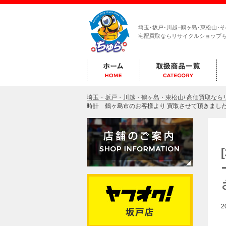
埼玉･坂戸･川越･鶴ヶ島･東松山･
宅配買取ならリサイクルショップ
埼玉・坂戸・川越・鶴ヶ島・東松山/ 高価買取な
時計 鶴ヶ島市のお客様より 買取させて頂きました
2