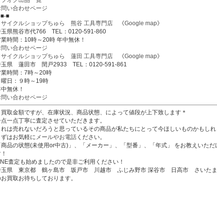
ヤフオク出品一覧
お問い合わせページ
-■-■
リサイクルショップちゅら 熊谷 工具専門店
《
Google map
》
玉県熊谷市代766 TEL：0120-591-860
営業時間：10時～20時 年中無休！
お問い合わせページ
リサイクルショップちゅら 蓮田 工具専門店
《
Google map
》
玉県 蓮田市 閏戸2933 TEL：0120-591-861
営業時間：7時～20時
日曜日：９時～19時
年中無休！
お問い合わせページ
＊買取金額ですが、在庫状況、商品状態、によって値段が上下致します＊
一点一点丁寧に査定させていただきます。
これは売れないだろうと思っているその商品が私たちにとって今ほしいものかもしれ
まずはお気軽に
メールやお電話
ください。
「商品の状態(未使用or中古)」、「メーカー」、「型番」、「年式」 をお教えいた
す！
LINE査定も始めましたので是非ご利用ください！
埼玉県 東京都 鶴ヶ島市 坂戸市 川越市 ふじみ野市 深谷市 日高市 さいたま
のお買取お待ちしております。