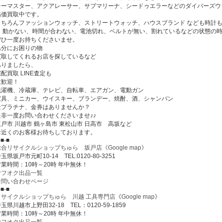
シーマスター、アクアレーサー、サブマリーナ、シードゥエラーなどのダイバーズウ
高価買取中です。
もちろんファッションウォッチ、ストリートウォッチ、ハウスブランド なども時計
・ 動かない、時間が合わない、電池切れ、ベルトが無い、割れているなどの状態の
ぜひ一度お持ちくださいませ。
処分にお困りの物
買取してくれるお店を探しているなど
ありましたら、
配買取 LINE査定も
大歓迎！
洗濯機、冷蔵庫、テレビ、自転車、エアガン、電動ガン
家具、ミニカー、ウイスキー、ブランデー、焼酎、酒、シャンパン
金プラチナ、金券はありませんか？
是非一度お問い合わせくださいませ♪♪
坂戸市 川越市 鶴ヶ島市 東松山市 日高市 高坂など
お近くのお客様お待ちしております。
-■-■
総合リサイクルショップちゅら 坂戸店
《Google map》
玉県坂戸市元町10-14 TEL:0120-80-3251
営業時間：10時～20時 年中無休！
ヤフオク出品一覧
お問い合わせページ
-■-■
リサイクルショップちゅら 川越 工具専門店
《
Google map
》
玉県川越市上野田32-18 TEL：0120-59-1859
営業時間：10時～20時 年中無休！