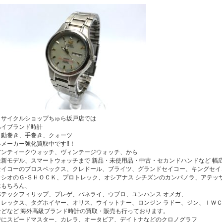
リサイクルショップちゅら坂戸店では
ハイブランド時計
自動巻き、手巻き、クォーツ
各メーカー強化買取中です‼！
アンティークウォッチ、ヴィンテージウォッチ、から
最新モデル、スマートウォッチまで 新品・未使用品・中古・セカンドハンドなど 幅
セイコーのプロスペックス、クレドール、ブライツ、グランドセイコー、キングセイ
カシオのＧ-ＳＨＯＣＫ、プロトレック、オシアナス シチズンのカンパノラ、アテッ
はもちろん、
パテックフィリップ、ブレゲ、パネライ、ウブロ、ユンハンス オメガ、
ロレックス、タグホイヤー、オリス、ウイットナー、ロンジン ラドー、ジン、ＩＷ
などなど 海外高級ブランド時計の買取・販売も行っております。
特にスピードマスター、カレラ、オータビア、デイトナなどのクロノグラフ