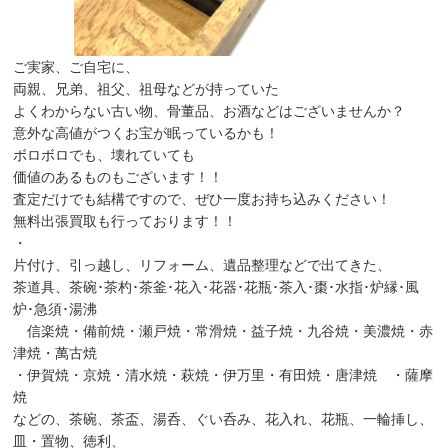
ご実家、ご自宅に、
両親、兄弟、祖父、祖母などが持っていた
よくわからない古い物、骨董品、お酒などはございませんか？
意外な高値がつくお宝が眠っているかも！
ボロボロでも、壊れていても
価値のあるものもございます！！
査定だけでも結構ですので、ぜひ一度お持ち込みください！
無料出張買取も行っております！！
・
片付け、引っ越し、リフォーム、遺品整理などで出てきた、
茶道具、茶碗･茶杓･茶釜･花入･花器･花瓶･茶入･棗･水指･炉縁･風
炉･急須･湯沸
信楽焼・備前焼・瀬戸焼・常滑焼・益子焼・九谷焼・美濃焼・赤
津焼・萬古焼
・伊賀焼・京焼・清水焼・萩焼・伊万里・有田焼・唐津焼 ・薩摩
焼
などの、茶碗、茶盃、湯呑、ぐい呑み、花入れ、花瓶、一輪挿し、
皿・置物、徳利、