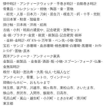
懐中時計・アンティークウォッチ・手巻き時計・自動巻き時計
骨董品・コレクション・焼物・陶器・壷・置物
・鎧兜・人形・日本刀・刀剣・居合刀・模造刀・鍔・十手・兜割
旧日本軍・勲章・階級章・
掛け軸・日本画・洋画・絵画
古銭・小判・戦前の通貨や、記念硬貨・貨幣セット
金･銀･プラチナ･金貨・銀貨・銀製品･記念硬貨･銀杯
・金杯･金時計･ﾒｶﾞﾈﾌﾚｰﾑ･万年筆・ペン先･小物･置物
宝石・サンゴ・赤珊瑚・血赤珊瑚･桃色珊瑚･白珊瑚･黒珊瑚・ﾈｯｸﾚ
ｽ･ﾘﾝｸﾞ･置物･原木
西洋アンティーク・アンティーク家具
金製品・銀製品 ・金食器･酒器･瓶･小物･スプーン･フォーク･仏像･
金無垢時計
根付・彫刻･･恵比寿・大黒･仙人･七福人など
アンティーク、骨董、レトロ、ヴィンテージ
焼物からホビー、おもちゃまで
埼玉県、坂戸市、川越市、鶴ヶ島市、東松山市、さいたま市、
狭山市、所沢市、入間市、飯能市、日高市、
毛呂山町・嵐山・越生町・小川町・ときがわ町・滑川町
東京都