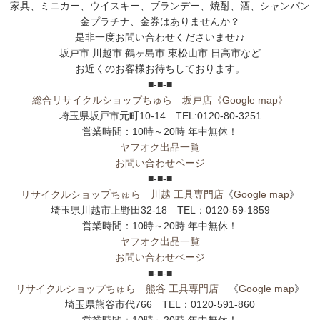
家具、ミニカー、ウイスキー、ブランデー、焼酎、酒、シャンパン
金プラチナ、金券はありませんか？
是非一度お問い合わせくださいませ♪♪
坂戸市 川越市 鶴ヶ島市 東松山市 日高市など
お近くのお客様お待ちしております。
■-■-■
総合リサイクルショップちゅら 坂戸店
《Google map》
埼玉県坂戸市元町10-14 TEL:0120-80-3251
営業時間：10時～20時 年中無休！
ヤフオク出品一覧
お問い合わせページ
■-■-■
リサイクルショップちゅら 川越 工具専門店
《
Google map
》
埼玉県川越市上野田32-18 TEL：0120-59-1859
営業時間：10時～20時 年中無休！
ヤフオク出品一覧
お問い合わせページ
■-■-■
リサイクルショップちゅら 熊谷 工具専門店
《
Google map
》
埼玉県熊谷市代766 TEL：0120-591-860
営業時間：10時～20時 年中無休！