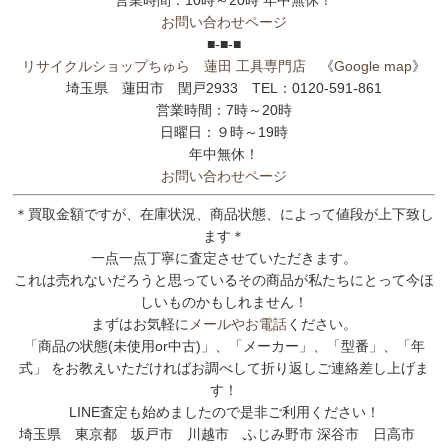
お問い合わせページ
■-■-■
リサイクルショップちゅら 蓮田 工具専門店
《
Google map
》
埼玉県 蓮田市 閏戸2933 TEL：0120-591-861
営業時間：7時～20時
日曜日：９時～19時
年中無休！
お問い合わせページ
＊買取金額ですが、在庫状況、商品状態、によって値段が上下致し
ます＊
一点一点丁寧に査定させていただきます。
これは売れないだろうと思っているその商品が私たちにとって今ほ
しいものかもしれません！
まずはお気軽に
メールやお電話
ください。
「商品の状態(未使用or中古)」、「メーカー」、「型番」、「年
式」 をお教えいただければお調べして折り返しご連絡差し上げま
す！
LINE査定も始めましたので是非ご利用ください！
埼玉県 東京都 坂戸市 川越市 ふじみ野市 深谷市 日高市