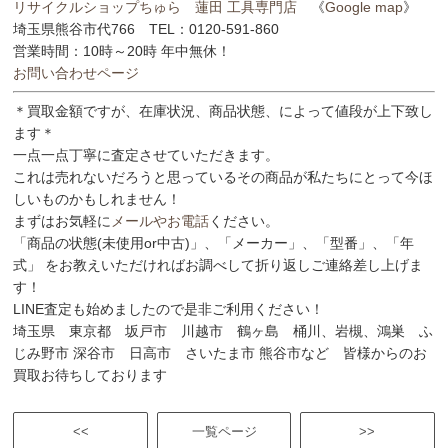
リサイクルショップちゅら 蓮田 工具専門店
《
Google map
》
埼玉県熊谷市代766 TEL：0120-591-860
営業時間：10時～20時 年中無休！
お問い合わせページ
＊買取金額ですが、在庫状況、商品状態、によって値段が上下致し
ます＊
一点一点丁寧に査定させていただきます。
これは売れないだろうと思っているその商品が私たちにとって今ほ
しいものかもしれません！
まずはお気軽に
メールやお電話
ください。
「商品の状態(未使用or中古)」、「メーカー」、「型番」、「年
式」 をお教えいただければお調べして折り返しご連絡差し上げま
す！
LINE査定も始めましたので是非ご利用ください！
埼玉県 東京都 坂戸市 川越市 鶴ヶ島 桶川、岩槻、鴻巣 ふ
じみ野市 深谷市 日高市 さいたま市 熊谷市など 皆様からのお
買取お待ちしております
<<
一覧ページ
>>