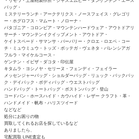
・リモワ・土屋鞄製作所・ジャスエムビー・ダンゲンテン・エース
バッグ・
ミステリーランチ・アークテリクス・ノースフェイス・グレゴリ
ー・ホグロフス・マムート・ノローナ・
パタゴニア・コロンビア・マウンテンハードウェア・アウトドアリ
サーチ・マウンテンイクイップメント・アウトドア・
ケイトスペード・サマンサ・バーバリー・クロエ・ロエベ・コー
チ・ミュウミュウ・トッズ・ボッテガ・ヴェネタ・バレンシアガ
フルラ・マイケルコース・
ゲンテン・イビザ・ダコタ・印伝屋
キタムラ・ヨシノヤ・セリーヌ・フェンディ・フェイラー
メッセンジャーバッグ・ショルダーバッグ・リュック・バックパッ
ク・デイパック・ボディバッグ・ウエストバッグ
ハンドバッグ・トートバッグ・ボストンバッグ・登山
コードバン・ホースハイド・カウハイド・レザー クラフト・革・
ハンドメイド・帆布・ハリスツイード
などなど
処分にお困りの物
買取してくれるお店を探しているなど
ありましたら、
宅配買取 LINE査定も