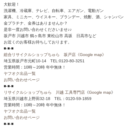
大歓迎！
洗濯機、冷蔵庫、テレビ、自転車、エアガン、電動ガン
家具、ミニカー、ウイスキー、ブランデー、焼酎、酒、シャンパン
金プラチナ、金券はありませんか？
是非一度お問い合わせくださいませ♪♪
坂戸市 川越市 鶴ヶ島市 東松山市 高坂 日高市など
お近くのお客様お待ちしております。
■-■-■
総合リサイクルショップちゅら 坂戸店
《Google map》
埼玉県坂戸市元町10-14 TEL:0120-80-3251
営業時間：10時～20時 年中無休！
ヤフオク出品一覧
お問い合わせページ
■-■-■
リサイクルショップちゅら 川越 工具専門店
《
Google map
》
埼玉県川越市上野田32-18 TEL：0120-59-1859
営業時間：10時～20時 年中無休！
ヤフオク出品一覧
お問い合わせページ
■-■-■