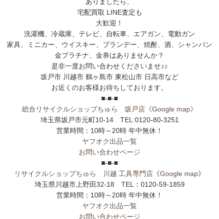
ありましたら、
宅配買取 LINE査定も
大歓迎！
洗濯機、冷蔵庫、テレビ、自転車、エアガン、電動ガン
家具、ミニカー、ウイスキー、ブランデー、焼酎、酒、シャンパン
金プラチナ、金券はありませんか？
是非一度お問い合わせくださいませ♪♪
坂戸市 川越市 鶴ヶ島市 東松山市 日高市など
お近くのお客様お待ちしております。
■-■-■
総合リサイクルショップちゅら 坂戸店
《Google map》
埼玉県坂戸市元町10-14 TEL:0120-80-3251
営業時間：10時～20時 年中無休！
ヤフオク出品一覧
お問い合わせページ
■-■-■
リサイクルショップちゅら 川越 工具専門店
《
Google map
》
埼玉県川越市上野田32-18 TEL：0120-59-1859
営業時間：10時～20時 年中無休！
ヤフオク出品一覧
お問い合わせページ