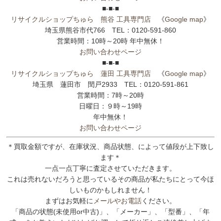
■-■-■
リサイクルショップちゅら 熊谷 工具専門店
《
Google map
》
埼玉県熊谷市代766 TEL：0120-591-860
営業時間：10時～20時 年中無休！
お問い合わせページ
■-■-■
リサイクルショップちゅら 蓮田 工具専門店
《
Google map
》
埼玉県 蓮田市 閏戸2933 TEL：0120-591-861
営業時間：7時～20時
日曜日：９時～19時
年中無休！
お問い合わせページ
＊買取金額ですが、在庫状況、商品状態、によって値段が上下致し
ます＊
一点一点丁寧に査定させていただきます。
これは売れないだろうと思っているその商品が私たちにとって今ほ
しいものかもしれません！
まずはお気軽に
メールやお電話
ください。
「商品の状態(未使用or中古)」、「メーカー」、「型番」、「年