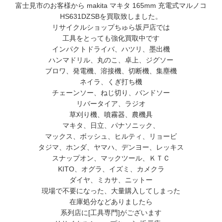
富士見市のお客様から makita マキタ 165mm 充電式マルノコ
HS631DZSBを買取致しました。
リサイクルショップちゅら坂戸店では
工具をとっても強化買取中です
インパクトドライバ、ハツリ、墨出機
ハンマドリル、丸のこ、卓上、ジグソー
ブロワ、発電機、溶接機、切断機、集塵機
ネイラ、くぎ打ち機
チェーンソー、ねじ切り、バンドソー
リバータイア、ラジオ
草刈り機、噴霧器、農機具
マキタ、日立、パナソニック、
マックス、ボッシュ、ヒルティ、リョービ
タジマ、ホンダ、ヤマハ、デンヨー、レッキス
スナップオン、マックツール、ＫＴＣ
KITO、オグラ、イズミ、カメクラ
ダイヤ、ミカサ、ニットー
現場で不要になった、大量購入してしまった
在庫処分などありましたら
系列店に[工具専門]がございます