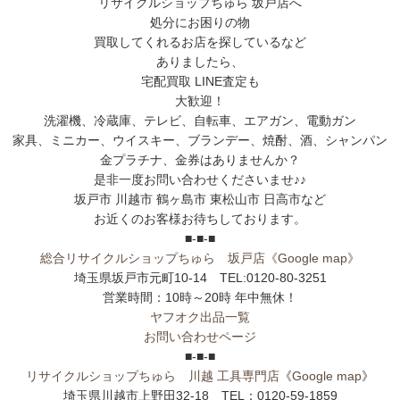
リサイクルショップちゅら 坂戸店へ
処分にお困りの物
買取してくれるお店を探しているなど
ありましたら、
宅配買取 LINE査定も
大歓迎！
洗濯機、冷蔵庫、テレビ、自転車、エアガン、電動ガン
家具、ミニカー、ウイスキー、ブランデー、焼酎、酒、シャンパン
金プラチナ、金券はありませんか？
是非一度お問い合わせくださいませ♪♪
坂戸市 川越市 鶴ヶ島市 東松山市 日高市など
お近くのお客様お待ちしております。
■-■-■
総合リサイクルショップちゅら 坂戸店
《Google map》
埼玉県坂戸市元町10-14 TEL:0120-80-3251
営業時間：10時～20時 年中無休！
ヤフオク出品一覧
お問い合わせページ
■-■-■
リサイクルショップちゅら 川越 工具専門店
《
Google map
》
埼玉県川越市上野田32-18 TEL：0120-59-1859