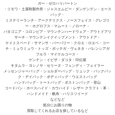
ガー・ゼロハリバートン
・リモワ・土屋鞄製作所・ジャスエムビー・ダンゲンテン・エース
バッグ・
ミステリーランチ・アークテリクス・ノースフェイス・グレゴリ
ー・ホグロフス・マムート・ノローナ・
パタゴニア・コロンビア・マウンテンハードウェア・アウトドアリ
サーチ・マウンテンイクイップメント・アウトドア・
ケイトスペード・サマンサ・バーバリー・クロエ・ロエベ・コー
チ・ミュウミュウ・トッズ・ボッテガ・ヴェネタ・バレンシアガ
フルラ・マイケルコース・
ゲンテン・イビザ・ダコタ・印伝屋
キタムラ・ヨシノヤ・セリーヌ・フェンディ・フェイラー
メッセンジャーバッグ・ショルダーバッグ・リュック・バックパッ
ク・デイパック・ボディバッグ・ウエストバッグ
ハンドバッグ・トートバッグ・ボストンバッグ・登山
コードバン・ホースハイド・カウハイド・レザー クラフト・革・
ハンドメイド・帆布・ハリスツイード
などなど
処分にお困りの物
買取してくれるお店を探しているなど