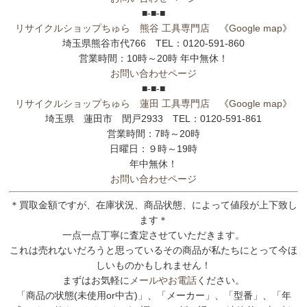
■-■-■
リサイクルショップちゅら 熊谷 工具専門店
《
Google map
》
埼玉県熊谷市代766 TEL：0120-591-860
営業時間：10時～20時 年中無休！
お問い合わせページ
■-■-■
リサイクルショップちゅら 蓮田 工具専門店
《
Google map
》
埼玉県 蓮田市 閏戸2933 TEL：0120-591-861
営業時間：7時～20時
日曜日：９時～19時
年中無休！
お問い合わせページ
＊買取金額ですが、在庫状況、商品状態、によって値段が上下致し
ます＊
一点一点丁寧に査定させていただきます。
これは売れないだろうと思っているその商品が私たちにとって今ほ
しいものかもしれません！
まずはお気軽に
メールやお電話
ください。
「商品の状態(未使用or中古)」、「メーカー」、「型番」、「年