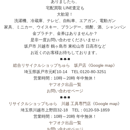
ありましたら、
宅配買取 LINE査定も
大歓迎！
洗濯機、冷蔵庫、テレビ、自転車、エアガン、電動ガン
家具、ミニカー、ウイスキー、ブランデー、焼酎、酒、シャンパン
金プラチナ、金券はありませんか？
是非一度お問い合わせくださいませ♪♪
坂戸市 川越市 鶴ヶ島市 東松山市 日高市など
お近くのお客様お待ちしております。
■-■-■
総合リサイクルショップちゅら 坂戸店
《Google map》
埼玉県坂戸市元町10-14 TEL:0120-80-3251
営業時間：10時～20時 年中無休！
ヤフオク出品一覧
お問い合わせページ
■-■-■
リサイクルショップちゅら 川越 工具専門店
《
Google map
》
埼玉県川越市上野田32-18 TEL：0120-59-1859
営業時間：10時～20時 年中無休！
ヤフオク出品一覧
お問い合わせページ