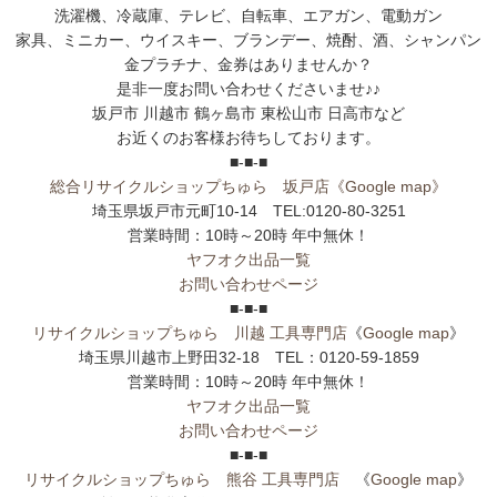
洗濯機、冷蔵庫、テレビ、自転車、エアガン、電動ガン
家具、ミニカー、ウイスキー、ブランデー、焼酎、酒、シャンパン
金プラチナ、金券はありませんか？
是非一度お問い合わせくださいませ♪♪
坂戸市 川越市 鶴ヶ島市 東松山市 日高市など
お近くのお客様お待ちしております。
■-■-■
総合リサイクルショップちゅら 坂戸店
《Google map》
埼玉県坂戸市元町10-14 TEL:0120-80-3251
営業時間：10時～20時 年中無休！
ヤフオク出品一覧
お問い合わせページ
■-■-■
リサイクルショップちゅら 川越 工具専門店
《
Google map
》
埼玉県川越市上野田32-18 TEL：0120-59-1859
営業時間：10時～20時 年中無休！
ヤフオク出品一覧
お問い合わせページ
■-■-■
リサイクルショップちゅら 熊谷 工具専門店
《
Google map
》