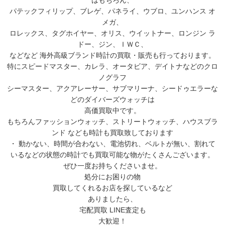
パテックフィリップ、ブレゲ、パネライ、ウブロ、ユンハンス オ
メガ、
ロレックス、タグホイヤー、オリス、ウイットナー、ロンジン ラ
ドー、ジン、ＩＷＣ、
などなど 海外高級ブランド時計の買取・販売も行っております。
特にスピードマスター、カレラ、オータビア、デイトナなどのクロ
ノグラフ
シーマスター、アクアレーサー、サブマリーナ、シードゥエラーな
どのダイバーズウォッチは
高価買取中です。
もちろんファッションウォッチ、ストリートウォッチ、ハウスブラ
ンド なども時計も買取致しております
・ 動かない、時間が合わない、電池切れ、ベルトが無い、割れて
いるなどの状態の時計でも買取可能な物がたくさんございます。
ぜひ一度お持ちくださいませ。
処分にお困りの物
買取してくれるお店を探しているなど
ありましたら、
宅配買取 LINE査定も
大歓迎！