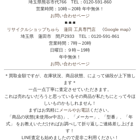
埼玉県熊谷市代766 TEL：0120-591-860
営業時間：10時～20時 年中無休！
お問い合わせページ
■-■-■
リサイクルショップちゅら 蓮田 工具専門店
《
Google map
》
埼玉県 蓮田市 閏戸2933 TEL：0120-591-861
営業時間：7時～20時
日曜日：９時～19時
年中無休！
お問い合わせページ
＊買取金額ですが、在庫状況、商品状態、によって値段が上下致し
ます＊
一点一点丁寧に査定させていただきます。
これは売れないだろうと思っているその商品が私たちにとって今ほ
しいものかもしれません！
まずはお気軽に
メールやお電話
ください。
「商品の状態(未使用or中古)」、「メーカー」、「型番」、「年
式」 をお教えいただければお調べして折り返しご連絡差し上げま
す！
LINE査定も始めましたので是非ご利用ください！