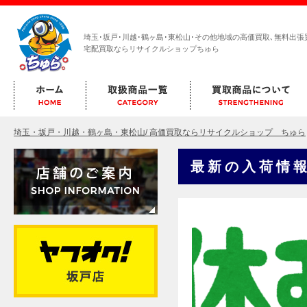
埼玉･坂戸･川越･鶴ヶ島･東松山･その他地域の高価買取､無料出張
宅配買取ならリサイクルショップちゅら
埼玉・坂戸・川越・鶴ヶ島・東松山/ 高価買取ならリサイクルショップ ちゅら
最新の入荷情